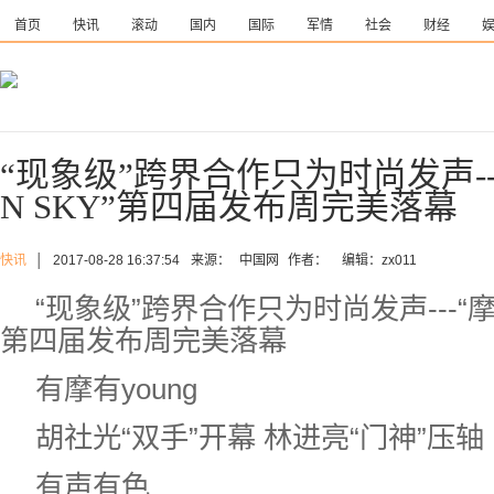
首页
快讯
滚动
国内
国际
军情
社会
财经
“现象级”跨界合作只为时尚发声---
N SKY”第四届发布周完美落幕
快讯
│
2017-08-28 16:37:54
来源：
中国网
作者：
编辑：zx011
“现象级”跨界合作只为时尚发声---“摩拜
第四届发布周完美落幕
有摩有young
胡社光“双手”开幕 林进亮“门神”压轴
有声有色